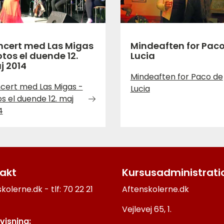
ncert med Las Migas
Mindeaften for Pac
otos el duende 12.
Lucia
j 2014
Mindeaften for Paco de
cert med Las Migas -
Lucia
os el duende 12. maj
4
akt
Kursusadministrati
kolerne.dk - tlf: 70 22 21
Aftenskolerne.dk
Vejlevej 65, 1.
visning: