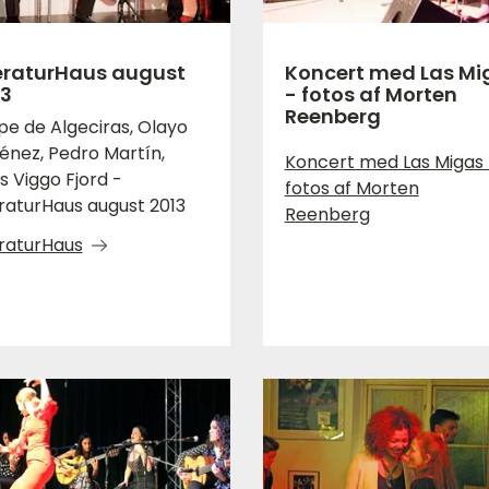
teraturHaus august
Koncert med Las Mi
13
- fotos af Morten
Reenberg
ipe de Algeciras, Olayo
énez, Pedro Martín,
Koncert med Las Migas 
s Viggo Fjord -
fotos af Morten
eraturHaus august 2013
Reenberg
eraturHaus