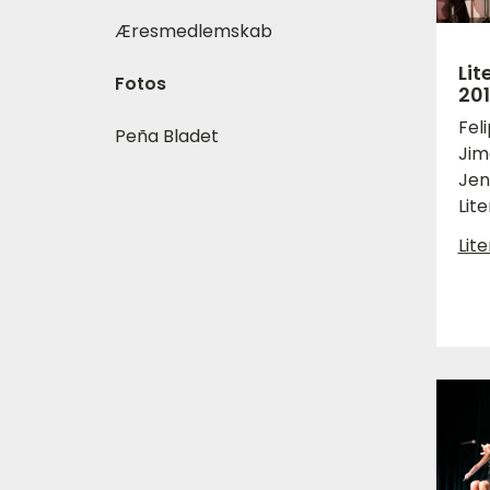
Æresmedlemskab
Li
Fotos
20
Fel
Peña Bladet
Jim
Jen
Lit
Lit