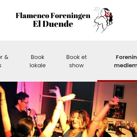
r &
Book
Book et
Foreni
s
lokale
show
medlem