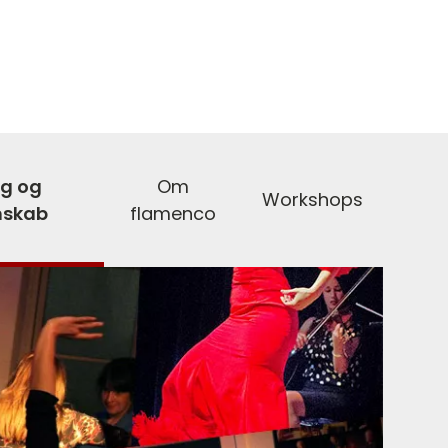
ng og
Om
Workshops
skab
flamenco