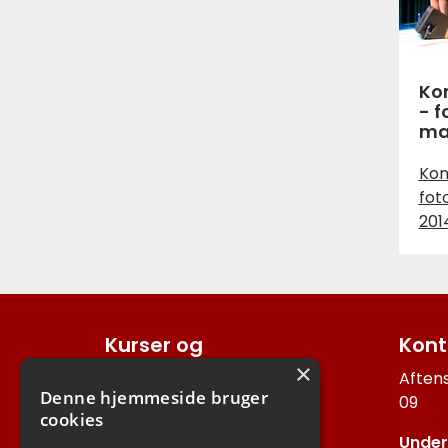
Ko
- f
ma
Kon
fot
201
Kurser og
Kont
arrangementer
×
Aftens
Denne hjemmeside bruger
Flamenco Foreningen El
09
cookies
Duende
Under