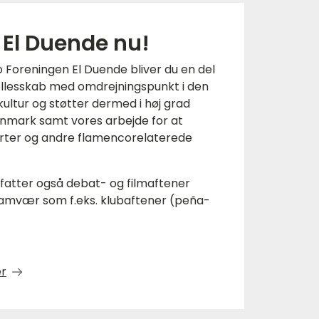
i El Duende nu!
oreningen El Duende bliver du en del
ællesskab med omdrejningspunkt i den
ultur og støtter dermed i høj grad
anmark samt vores arbejde for at
ter og andre flamencorelaterede
atter også debat- og filmaftener
 samvær som f.eks. klubaftener (peña-
er