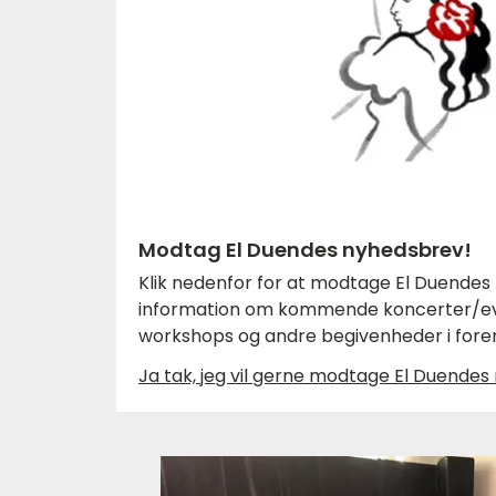
Modtag El Duendes nyhedsbrev!
Klik nedenfor for at modtage El Duende
information om kommende koncerter/eve
workshops og andre begivenheder i fore
Ja tak, jeg vil gerne modtage El Duende