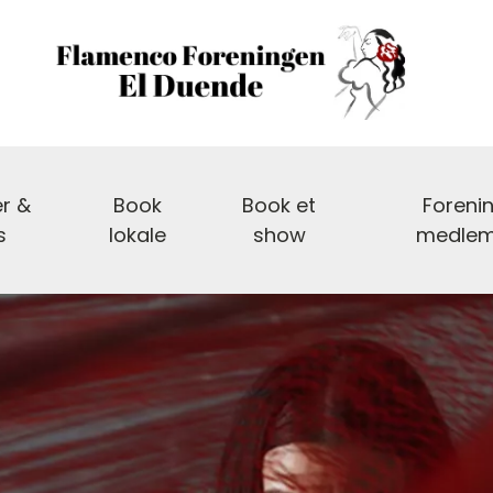
r &
Book
Book et
Foreni
s
lokale
show
medle