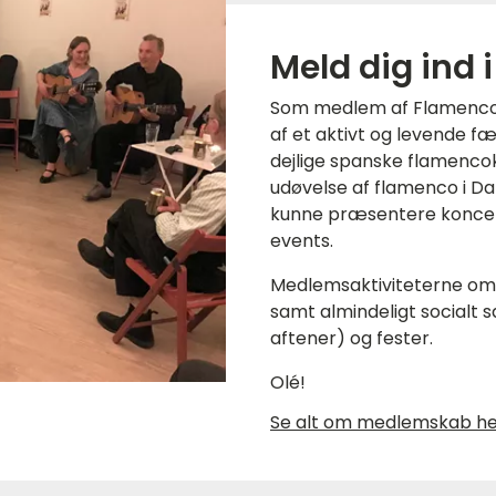
Meld dig ind 
Som medlem af Flamenco F
af et aktivt og levende f
dejlige spanske flamencok
udøvelse af flamenco i D
kunne præsentere koncer
events.
Medlemsaktiviteterne omf
samt almindeligt socialt
aftener) og fester.
Olé!
Se alt om medlemskab h