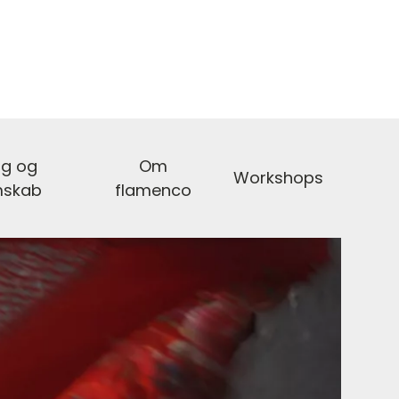
ng og
Om
Workshops
mskab
flamenco